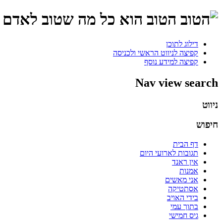
הטוב הוא כל מה שטוב לאדם ו
דילוג לתוכן
קפיצה לניווט הראשי ולכניסה
קפיצה למידע נוסף
Nav view search
ניווט
חיפוש
דף הבית
תגובות לארועי היום
אין ראנד
אמנות
אני מאשים
אסתטיקה
בידי האויב
בתוך עמי
גיס חמישי