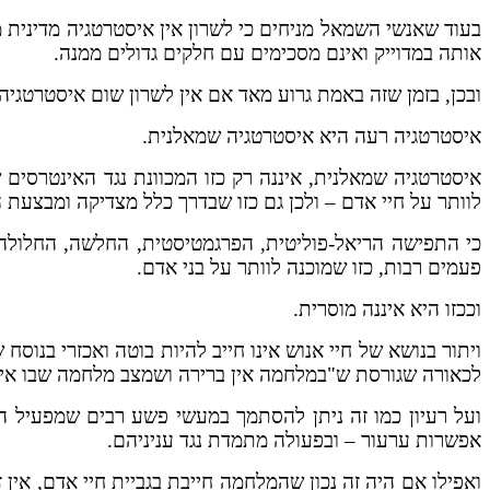
בעוד שאנשי השמאל מניחים כי לשרון אין איסטרטגיה מדינית מ
אותה במדוייק ואינם מסכימים עם חלקים גדולים ממנה.
ובכן, בזמן שזה באמת גרוע מאד אם אין לשרון שום איסטרטגיה 
איסטרטגיה רעה היא איסטרטגיה שמאלנית.
איסטרטגיה שמאלנית, איננה רק כזו המכוונת נגד האינטרסים 
לוותר על חיי אדם – ולכן גם כזו שבדרך כלל מצדיקה ומבצעת 
כי התפישה הריאל-פוליטית, הפרגמטיסטית, החלשה, החלולה וה
פעמים רבות, כזו שמוכנה לוותר על בני אדם.
וככזו היא איננה מוסרית.
ויתור בנושא של חיי אנוש אינו חייב להיות בוטה ואכזרי בנו
לכאורה שגורסת ש"במלחמה אין ברירה ושמצב מלחמה שבו אין נ
ועל רעיון כמו זה ניתן להסתמך במעשי פשע רבים שמפעיל המ
אפשרות ערעור – ובפעולה מתמדת נגד עניניהם.
ואפילו אם היה זה נכון שהמלחמה חייבת בגביית חיי אדם, אין