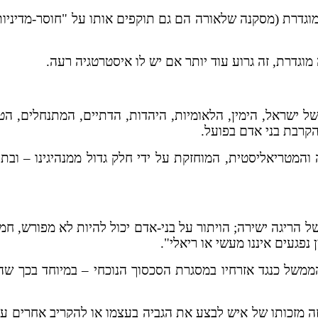
וגדרת (מסקנה שלאורה הם גם תוקפים אותו על "חוסר-מדיניות"
מוגדרת, זה גרוע עוד יותר אם יש לו איסטרטגיה רעה.
של ישראל, הימין, הלאומיות, היהדות, הדתיים, המתנחלים, ה
הקרבת בני אדם בפועל.
מטריאליסטית, המוחזקת על ידי חלק גדול ממנהיגינו – ובתוכם
סח של הריגה ישירה; הויתור על בני-אדם יכול להיות לא מפורש
פגעים איננו מעשי או ריאלי".
משל כנגד אזרחיו במסגרת הסכסוך הנוכחי – במיוחד בכך שה
 זה מזכותו של איש לבצע את הגביה בעצמו או להקריב אחרים ע